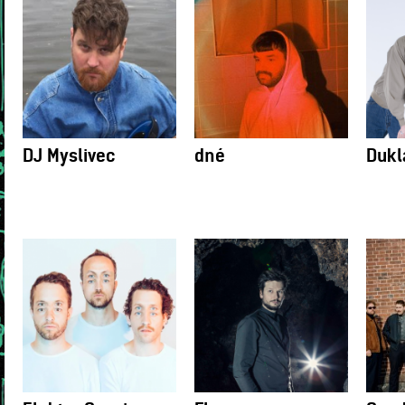
DJ Myslivec
dné
Dukl