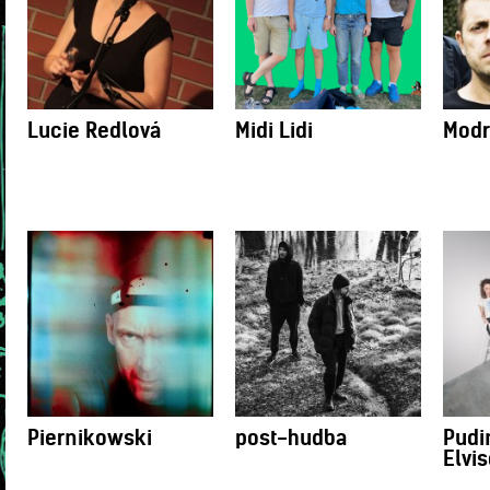
Lucie Redlová
Midi Lidi
Modr
Piernikowski
post-hudba
Pudi
Elvis