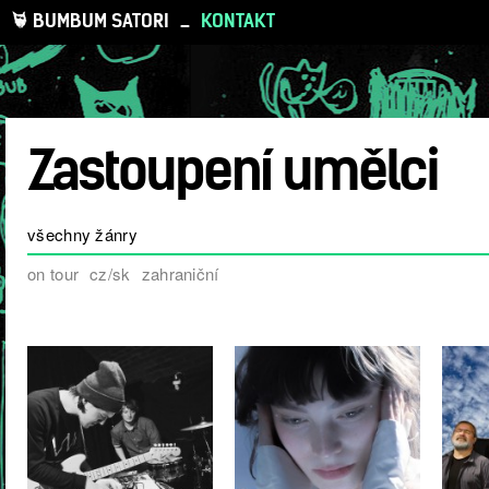
BUMBUM SATORI
_
KONTAKT
Zastoupení umělci
všechny žánry
on tour
cz/sk
zahraniční