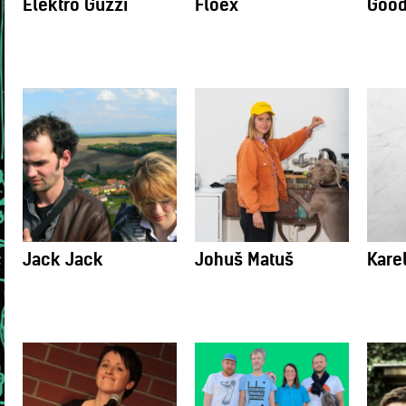
Elektro Guzzi
Floex
Good
Jack Jack
Johuš Matuš
Kare