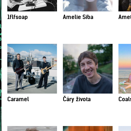
1flfsoap
Amelie Siba
Amet
Caramel
Čáry života
Coal