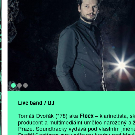
Live band / DJ
Tomáš Dvořák (*78) aka
– klarinetista, s
Floex
producent a multimediální umělec narozený a ži
Praze. Soundtracky vydává pod vlastním jmé
Dvořák” zatímco svou sólovou tvorbu pod hlav