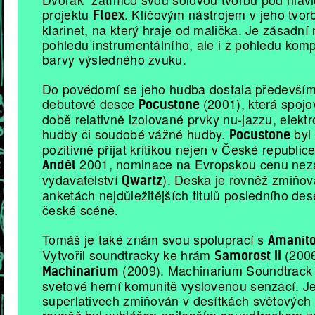
projektu
. Klíčovým nástrojem v jeho tvor
Floex
klarinet, na který hraje od malička. Je zásadní 
pohledu instrumentálního, ale i z pohledu kom
barvy výsledného zvuku.
Do povědomí se jeho hudba dostala především
debutové desce
(2001), která spojo
Pocustone
době relativně izolované prvky nu-jazzu, elekt
hudby či soudobé vážné hudby.
byl 
Pocustone
pozitivně přijat kritikou nejen v České republic
2001, nominace na Evropskou cenu nezá
Anděl
vydavatelství
). Deska je rovněž zmiňov
Qwartz
anketách nejdůležitějších titulů posledního dese
české scéně.
Tomáš je také znám svou spoluprací s
Amanito
Vytvořil soundtracky ke hrám
(2006
Samorost II
(2009). Machinarium Soundtrack 
Machinarium
světové herní komunitě vyslovenou senzací. Je
superlativech zmiňován v desítkách světových 