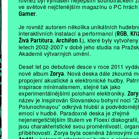
rovněž byl vyhlášen nejlepším soundtrackem z
ve světově nejčtenějším magazínu o PC hrách
.
Gamer
Je rovněž autorem několika unikátních hudebn
interaktivních instalací a performancí (
,
RGB
Kři
,
), které byly vytvořen
Živá Partitura
Archifon I.
letech 2002-2007 v době jeho studia na Pražs
Akademii výtvarných umění.
Deset let po debutové desce v roce 2011 vyd
nové album
. Nová deska dále zkoumá m
Zorya
propojení akustické a elektronické hudby. Patrn
inspirace minimalismem, stejně tak jako
experimentálnějšími polohami elektroniky.
Zory
název je inspirován Slovanskou bohyní noci “Z
Polunochnayou” odkrývá hlubší a podvědomějš
emocí v hudbě. Paradoxně deska je zřejmě
nejenergetičtějším titulem ve Floexí diskografii
jsou charakteristické svou proměnlivostí, organ
příběhovostí. Zorya byla oceněná žánrovými c