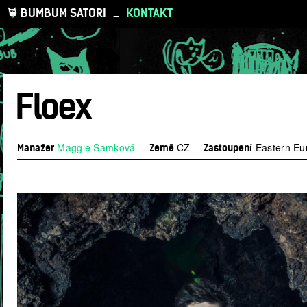
BUMBUM SATORI
_
KONTAKT
Floex
Maggie Samková
CZ
Eastern Eu
Manažer
Země
Zastoupení