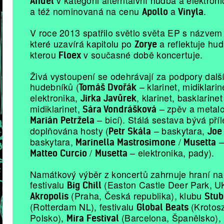
v kategorii alterntaivní hudba a elektron
Anděl
a též nominovaná na cenu
a
.
Apollo
Vinyla
V roce 2013 spatřilo světlo světa EP s názve
které uzavírá kapitolu po
a reflektuje hud
Zorye
kterou
v současné době koncertuje.
Floex
Živá vystoupení se odehrávají za podpory dalš
hudebníků (
– klarinet, midiklarin
Tomáš Dvořák
elektronika,
, klarinet, basklarinet
Jirka Javůrek
midiklarinet,
– zpěv a metalo
Sára Vondrášková
– bicí). Stálá sestava bývá příl
Marián Petržela
doplňována hosty (
– baskytara,
Petr Skála
Joe
baskytara,
/
–
Marinella Mastrosimone
Musetta
/
– elektronika, pady).
Matteo Curcio
Musetta
Namátkový výběr z koncertů zahrnuje hraní na
festivalu
(Easton Castle Deer Park, U
Big Chill
(Praha, Česká republika), klubu
Akropolis
Stub
(Rotterdam NL), festivalu
(Krotos
Global Beats
Polsko),
(Barcelona, Španělsko),
Mira Festival