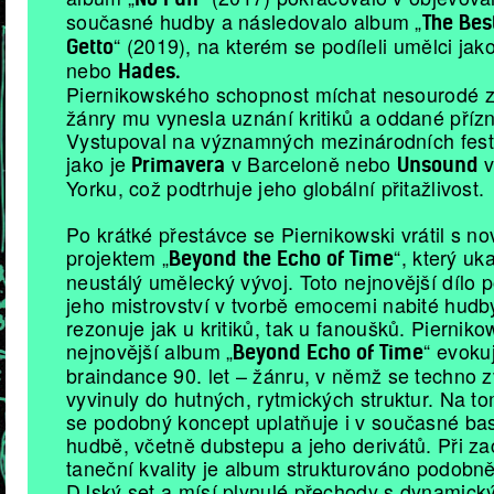
současné hudby a následovalo album „
The Bes
“ (2019), na kterém se podíleli umělci jak
Getto
nebo
Hades.
Piernikowského schopnost míchat nesourodé 
žánry mu vynesla uznání kritiků a oddané přízn
Vystupoval na významných mezinárodních fest
jako je
v Barceloně nebo
v
Primavera
Unsound
Yorku, což podtrhuje jeho globální přitažlivost.
Po krátké přestávce se Piernikowski vrátil s n
projektem „
“, který uk
Beyond the Echo of Time
neustálý umělecký vývoj. Toto nejnovější dílo 
jeho mistrovství v tvorbě emocemi nabité hudby
rezonuje jak u kritiků, tak u fanoušků. Piernik
nejnovější album „
“ evoku
Beyond Echo of Time
braindance 90. let – žánru, v němž se techno 
vyvinuly do hutných, rytmických struktur. Na t
se podobný koncept uplatňuje i v současné ba
hudbě, včetně dubstepu a jeho derivátů. Při z
taneční kvality je album strukturováno podobně
DJský set a mísí plynulé přechody s dynamick