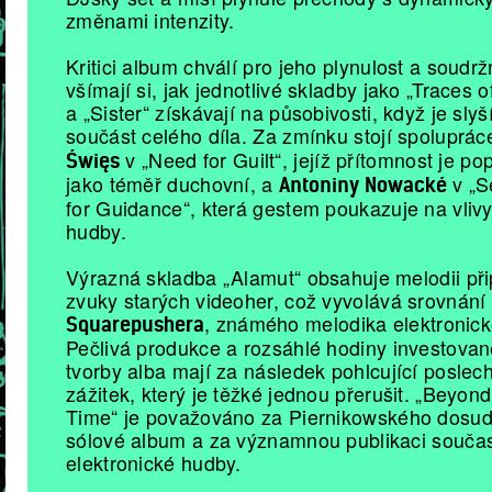
změnami intenzity.
Kritici album chválí pro jeho plynulost a soudrž
všímají si, jak jednotlivé skladby jako „Traces 
a „Sister“ získávají na působivosti, když je sly
součást celého díla. Za zmínku stojí spoluprá
v „Need for Guilt“, jejíž přítomnost je p
Święs
jako téměř duchovní, a
v „S
Antoniny Nowacké
for Guidance“, která gestem poukazuje na vlivy
hudby.
Výrazná skladba „Alamut“ obsahuje melodii při
zvuky starých videoher, což vyvolává srovnání
, známého melodika elektronick
Squarepushera
Pečlivá produkce a rozsáhlé hodiny investova
tvorby alba mají za následek pohlcující poslec
zážitek, který je těžké jednou přerušit. „Beyon
Time“ je považováno za Piernikowského dosud
sólové album a za významnou publikaci souča
elektronické hudby.