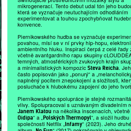
mikrogenerací. Tento debut udal tón jeho budou
která se vyznačuje neutuchajícím odhodláním
experimentovat a touhou zpochybňovat hudeb
konvence.
Piernikowského hudba se vyznačuje experimen
povahou, mísí se v ní prvky hip-hopu, elektron
ambientního hluku. Inspiraci čerpá z celé řady 
včetně avantgardního rapu skupiny cLOUDDE
temných, atmosférických zvukových krajin sku
a minimalistických kompozic
. Jeh
Steva Reicha
často popisován jako „ponurý“ a „melancholický
naplněný pocitem znepokojení a složitosti, kter
posluchače k hlubokému zapojení do jeho tvor
Piernikowského spolupráce je stejně rozmanitá
vlivy. Spolupracoval s uznávaným divadelním 
na několika inscenacích, včetně 
Janem Klatou
“ a „
“, a složil hudbu
Oidipa
Polských Thermopyl
společnosti Netflix „
“ (2023). Jeho druh
Infamy
album „
“ (2017) pokračovalo v objevová
No Fun