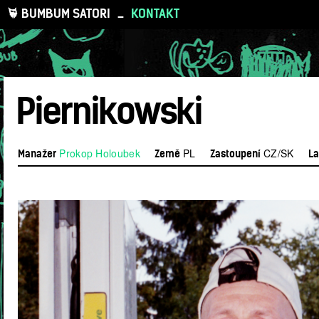
BUMBUM SATORI
_
KONTAKT
Piernikowski
Prokop Holoubek
PL
CZ/SK
Manažer
Země
Zastoupení
La