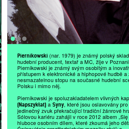
(nar. 1979) je známý polský sklad
Piernikowski
hudební producent, textař a MC, žije v Poznani
Piernikowski je známý svým osobitým a inovat
přístupem k elektronické a hiphopové hudbě a
nesmazatelnou stopu na současné hudební sc
Polsku i mimo něj.
Piernikowski je spoluzakladatelem vlivných ka
a
, které jsou oslavovány pro
(Napszykłat)
Syny
jedinečný zvuk překračující tradiční žánrové hr
Sólovou kariéru zahájil v roce 2012 albem „Się
hluboce osobním dílem, které zkoumá jeho dět
Świnoujście prostřednictvím mozaiky stylů a