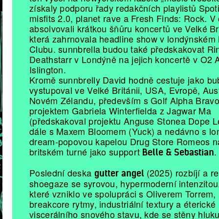
získaly podporu řady redakčních playlistů Spot
misfits 2.0, planet rave a Fresh Finds: Rock. V
absolvovali krátkou šňůru koncertů ve Velké Bri
která zahrnovala headline show v londýnském
Clubu. sunnbrella budou také předskakovat Ri
Deathstarr v Londýně na jejich koncertě v O2
Islington.
Kromě sunnbrelly David hodně cestuje jako bu
vystupoval ve Velké Británii, USA, Evropě, Aust
Novém Zélandu, především s Golf Alpha Bravo
projektem Gabriela Winterfielda z Jagwar Ma
(předskakoval projektu Anguse Stonea Dope 
dále s Maxem Bloomem (Yuck) a nedávno s l
dream-popovou kapelou Drug Store Romeos na
britském turné jako support
.
Belle & Sebastian
Poslední deska
(2025) rozbíjí a r
gutter angel
shoegaze se syrovou, hypermoderní intenzitou
které vzniklo ve spolupráci s Oliverem Torrem,
breakcore rytmy, industriální textury a éterick
viscerálního snového stavu, kde se stěny hluku