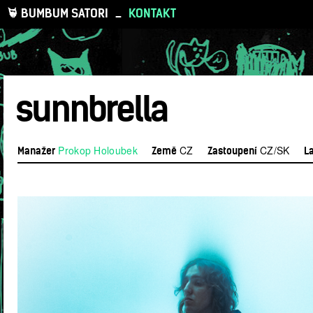
BUMBUM SATORI
_
KONTAKT
sunnbrella
Prokop Holoubek
CZ
CZ/SK
Manažer
Země
Zastoupení
L