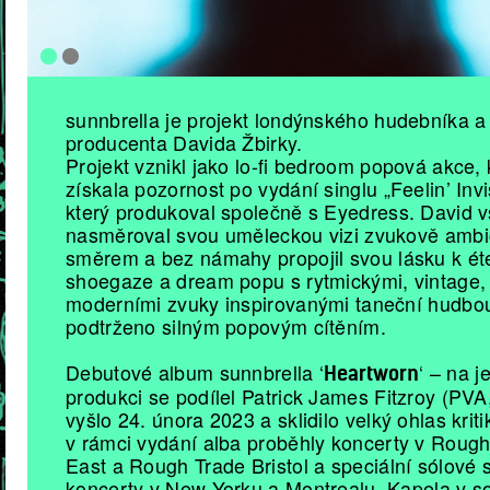
sunnbrella je projekt londýnského hudebníka a
producenta Davida Žbirky.
Projekt vznikl jako lo-fi bedroom popová akce, 
získala pozornost po vydání singlu „Feelin’ Invi
který produkoval společně s Eyedress. David v
nasměroval svou uměleckou vizi zvukově ambi
směrem a bez námahy propojil svou lásku k é
shoegaze a dream popu s rytmickými, vintage,
moderními zvuky inspirovanými taneční hudbou
podtrženo silným popovým cítěním.
Debutové album sunnbrella ‘
‘ – na j
Heartworn
produkci se podílel Patrick James Fitzroy (PVA
vyšlo 24. února 2023 a sklidilo velký ohlas krit
v rámci vydání alba proběhly koncerty v Roug
East a Rough Trade Bristol a speciální sólové
koncerty v New Yorku a Montrealu. Kapela v so