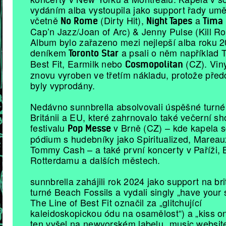
vydáním alba vystoupila jako support řady umě
včetně
(Dirty Hit),
a
No Rome
Night Tapes
Tima 
Cap’n Jazz/Joan of Arc) & Jenny Pulse (Kill Ro
Album bylo zařazeno mezi nejlepší alba roku 
deníkem
a psali o něm například T
Toronto Star
Best Fit, Earmilk nebo
(CZ). Viny
Cosmopolitan
znovu vyroben ve třetím nákladu, protože před
byly vyprodány.
Nedávno sunnbrella absolvovali úspěšné turné
Británii a EU, které zahrnovalo také večerní s
festivalu
v Brně (CZ) – kde kapela s
Pop Messe
pódium s hudebníky jako Spiritualized, Marea
Tommy Cash – a také první koncerty v Paříži, B
Rotterdamu a dalších městech.
sunnbrella zahájili rok 2024 jako support na br
turné Beach Fossils a vydali singly „have your 
The Line of Best Fit označil za „glitchující
kaleidoskopickou ódu na osamělost“) a „kiss on
ten vyšel na newyorském labelu „music website