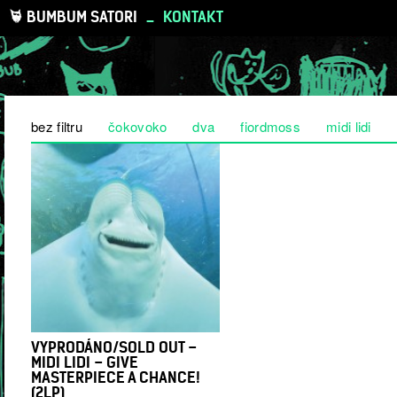
BUMBUM SATORI
_
KONTAKT
bez filtru
čokovoko
dva
fiordmoss
midi lidi
VYPRODÁNO/SOLD OUT –
MIDI LIDI – GIVE
MASTERPIECE A CHANCE!
(2LP)