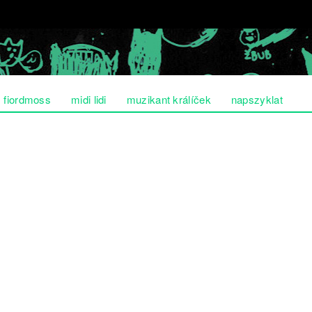
fiordmoss
midi lidi
muzikant králíček
napszyklat