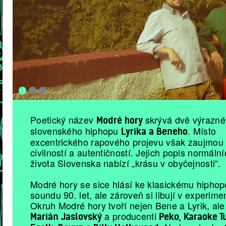
Poetický název
skrývá dvě výrazné
Modré hory
slovenského hiphopu
. Místo
Lyrika a Beneho
excentrického rapového projevu však zaujmou
civilností a autentičností. Jejich popis normál
života Slovenska nabízí „krásu v obyčejnosti“.
Modré hory se sice hlásí ke klasickému hiph
soundu 90. let, ale zároveň si libují v experime
Okruh Modré hory tvoří nejen Bene a Lyrik, ale
a producenti
Marián Jaslovský
Peko, Karaoke T