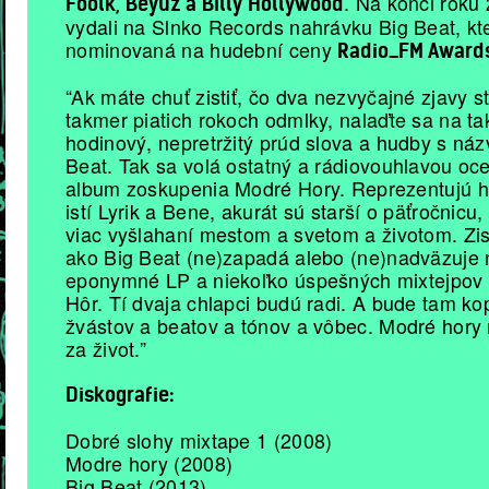
. Na konci roku
Foolk, Beyuz a Billy Hollywood
vydali na Slnko Records nahrávku Big Beat, kt
nominovaná na hudební ceny
Radio_FM Award
“Ak máte chuť zistiť, čo dva nezvyčajné zjavy st
takmer piatich rokoch odmlky, nalaďte sa na t
hodinový, nepretržitý prúd slova a hudby s ná
Beat. Tak sa volá ostatný a rádiovouhlavou oc
album zoskupenia Modré Hory. Reprezentujú ho
istí Lyrik a Bene, akurát sú starší o päťročnicu
viac vyšlahaní mestom a svetom a životom. Zis
ako Big Beat (ne)zapadá alebo (ne)nadväzuje 
eponymné LP a niekoľko úspešných mixtejpov
Hôr. Tí dvaja chlapci budú radi. A bude tam ko
žvástov a beatov a tónov a vôbec. Modré hory 
za život.”
Diskografie:
Dobré slohy mixtape 1 (2008)
Modre hory (2008)
Big Beat (2013)