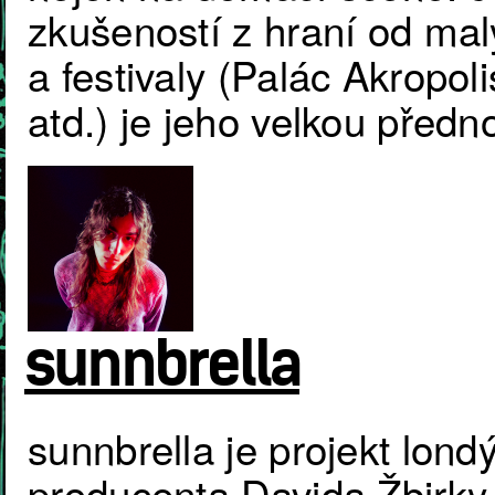
zkušeností z hraní od mal
a festivaly (Palác Akropol
atd.) je jeho velkou předn
sunnbrella
sunnbrella je projekt lon
producenta Davida Žbirky. P