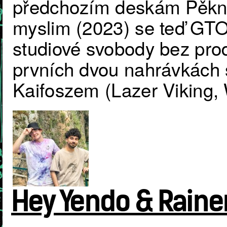
předchozím deskám Pěkný 
myslim (2023) se teď GTO 
studiové svobody bez pro
prvních dvou nahrávkách 
Kaifoszem (Lazer Viking, 
Hey Yendo & Raine