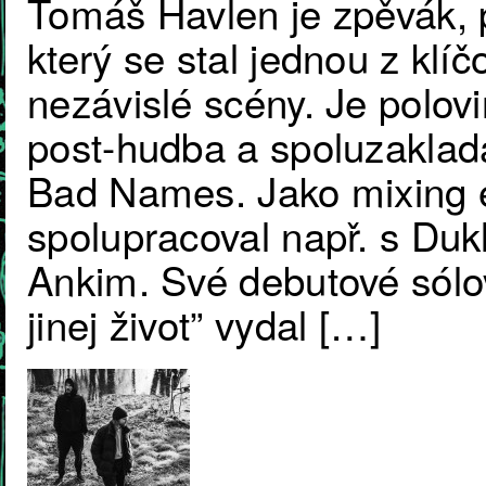
Tomáš Havlen je zpěvák, 
který se stal jednou z kl
nezávislé scény. Je polov
post-hudba a spoluzaklada
Bad Names. Jako mixing 
spolupracoval např. s Dukl
Ankim. Své debutové sólo
jinej život” vydal […]