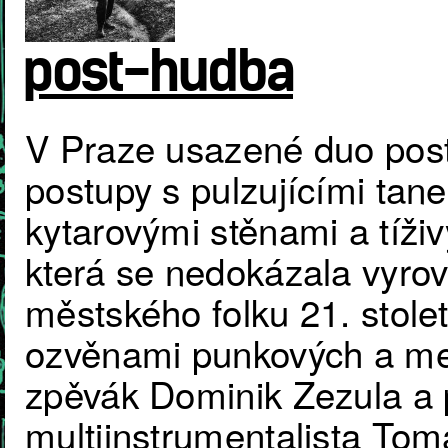
post-hudba
V Praze usazené duo pos
postupy s pulzujícími tan
kytarovými stěnami a tíživ
která se nedokázala vyrov
městského folku 21. stole
ozvěnami punkových a met
zpěvák Dominik Zezula a 
multiinstrumentalista To