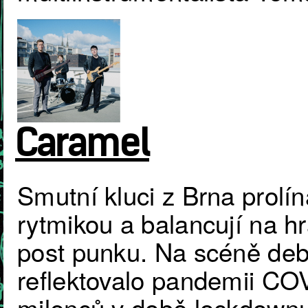
Caramel
Smutní kluci z Brna prolín
rytmikou a balancují na 
post punku. Na scéně deb
reflektovalo pandemii COV
milenců v době lockdownu