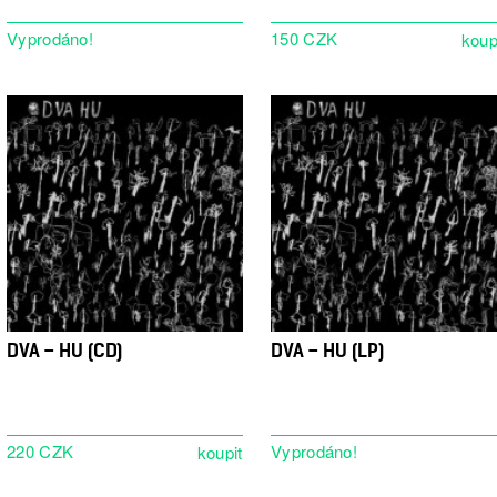
Vyprodáno!
150 CZK
DVA – HU (CD)
DVA – HU (LP)
220 CZK
Vyprodáno!