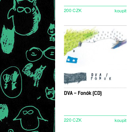
200 CZK
DVA – Fonók (CD)
220 CZK