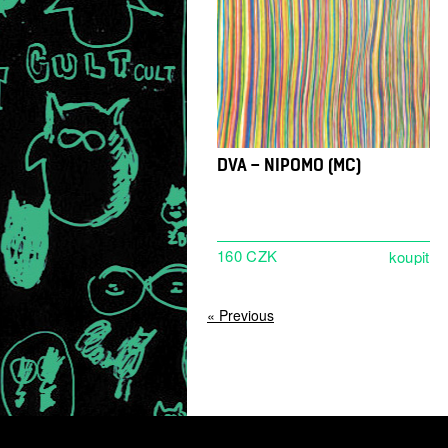
DVA – NIPOMO (MC)
160 CZK
« Previous