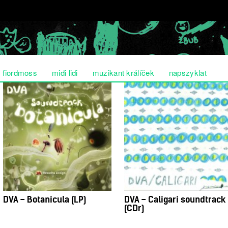
fiordmoss
midi lidi
muzikant králíček
napszyklat
DVA – Botanicula (LP)
DVA – Caligari soundtrack
(CDr)